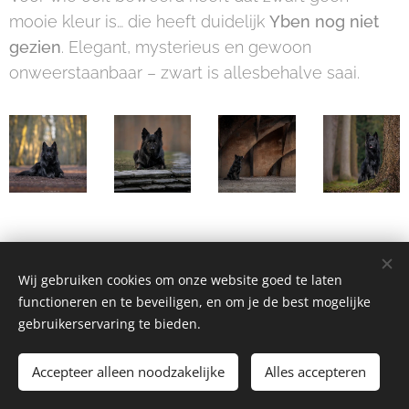
mooie kleur is… die heeft duidelijk
Yben nog niet
gezien
. Elegant, mysterieus en gewoon
onweerstaanbaar – zwart is allesbehalve saai.
Wij gebruiken cookies om onze website goed te laten
functioneren en te beveiligen, en om je de best mogelijke
gebruikerservaring te bieden.
Lowland
Shepherd
© 2025
Accepteer alleen noodzakelijke
Alles accepteren
Cookies
M
ogelijk
gemaakt
door
Webnode