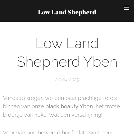
Low Land Shepherd
Low Land
Shepherd Yben
20-04-2025
Vandaag kregen we een paar prachtige foto's
binnen van onze
black beauty Yben
, het trotse
broertje van Yoko. Wat een verschijning! 🖤
Voor wie ooit beweerd heeft dat zwart geen