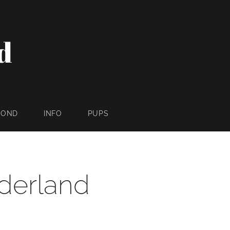
d
HOND
INFO
PUPS
derland