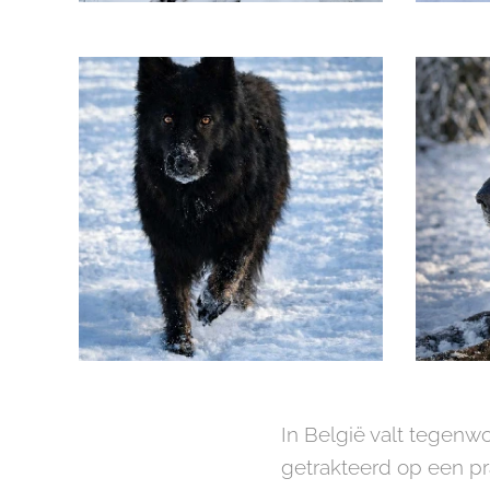
In België valt tegenw
getrakteerd op een pra