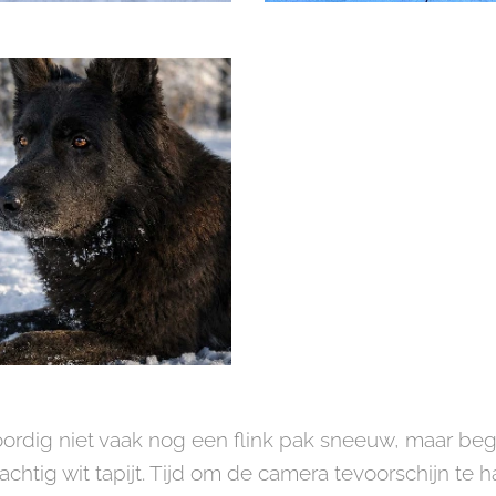
oordig niet vaak nog een flink pak sneeuw, maar beg
chtig wit tapijt. Tijd om de camera tevoorschijn te 