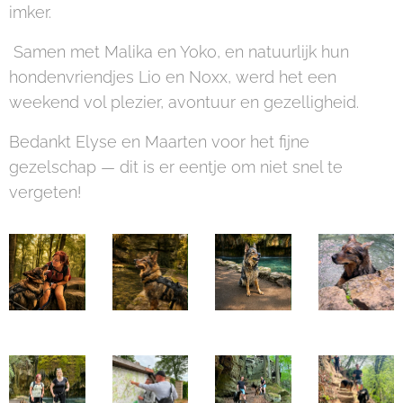
imker.
Samen met Malika en Yoko, en natuurlijk hun
hondenvriendjes Lio en Noxx, werd het een
weekend vol plezier, avontuur en gezelligheid.
Bedankt Elyse en Maarten voor het fijne
gezelschap — dit is er eentje om niet snel te
vergeten!