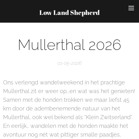
Low Land Shepherd
Mullerthal 2026
01-05-2026
Ons verlengd wandelweekend in het prachtige
Mullerthal zit er weer op...en wat was het genieten!
Samen met de honden trokken we maar liefst 45
km door de adembenemende natuur van het
Mullerthal, ook wel bekend als "Klein Zwitserland".
En eerlijk… wandelen met de honden maakte het
avontuur nog nét wat pittiger smalle paadjes,