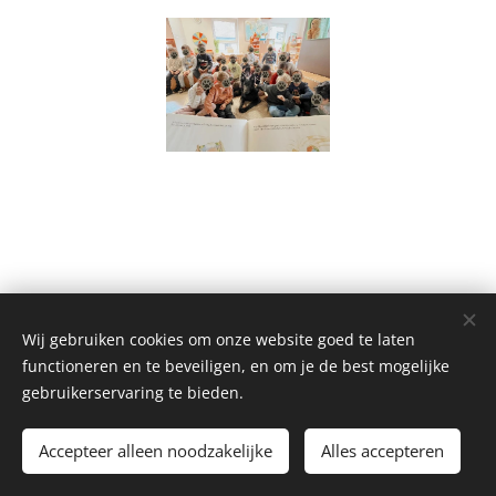
Wij gebruiken cookies om onze website goed te laten
functioneren en te beveiligen, en om je de best mogelijke
gebruikerservaring te bieden.
Lowland
Shepherd
© 2025
Accepteer alleen noodzakelijke
Alles accepteren
Cookies
M
ogelijk
gemaakt
door
Webnode