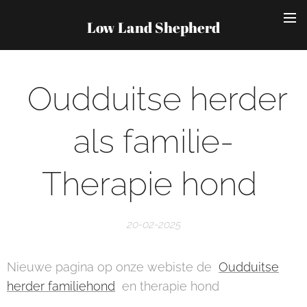
Low Land Shepherd
Oudduitse herder
als familie-
Therapie hond
20-02-2025
Nieuwe pagina op onze webiste de
Oudduitse
herder familiehond
en therapie hond