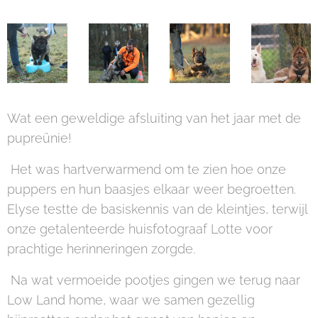
Wat een geweldige afsluiting van het jaar met de
pupreünie!
Het was hartverwarmend om te zien hoe onze
puppers en hun baasjes elkaar weer begroetten.
Elyse testte de basiskennis van de kleintjes, terwijl
onze getalenteerde huisfotograaf Lotte voor
prachtige herinneringen zorgde.
Na wat vermoeide pootjes gingen we terug naar
Low Land home, waar we samen gezellig