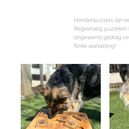
Hondenpuzzels zijn ee
Regelmatig puzzelen h
ongewenst gedrag verm
flinke wandeling!