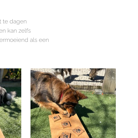
t te dagen
en kan zelfs
vermoeiend als een