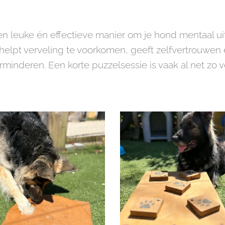
n leuke én effectieve manier om je hond mentaal ui
elpt verveling te voorkomen, geeft zelfvertrouwen 
inderen. Een korte puzzelsessie is vaak al net zo 