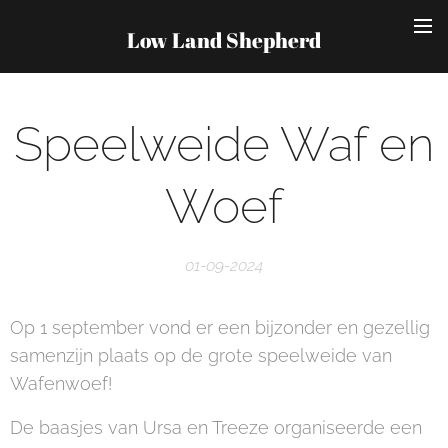
Low Land Shepherd
Speelweide Waf en
Woef
01-09-2024
Op 1 september vond er een bijzonder en gezellig
samenzijn plaats op de grote speelweide van
Wafenwoef!
De baasjes van Ursa en Treeze organiseerde een