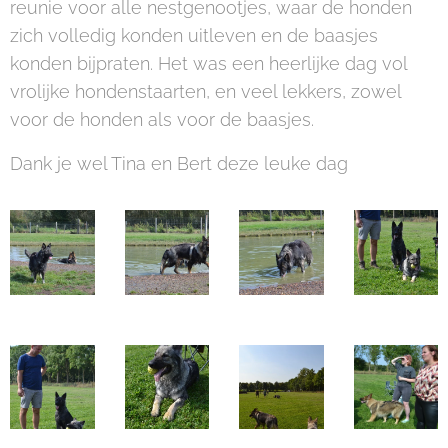
reunie voor alle nestgenootjes, waar de honden
zich volledig konden uitleven en de baasjes
konden bijpraten. Het was een heerlijke dag vol
vrolijke hondenstaarten, en veel lekkers, zowel
voor de honden als voor de baasjes.
Dank je wel Tina en Bert deze leuke dag