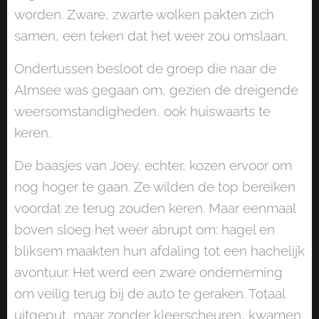
worden. Zware, zwarte wolken pakten zich
samen, een teken dat het weer zou omslaan.
Ondertussen besloot de groep die naar de
Almsee was gegaan om, gezien de dreigende
weersomstandigheden, ook huiswaarts te
keren.
De baasjes van Joey, echter, kozen ervoor om
nog hoger te gaan. Ze wilden de top bereiken
voordat ze terug zouden keren. Maar eenmaal
boven sloeg het weer abrupt om: hagel en
bliksem maakten hun afdaling tot een hachelijk
avontuur. Het werd een zware onderneming
om veilig terug bij de auto te geraken. Totaal
uitgeput, maar zonder kleerscheuren, kwamen