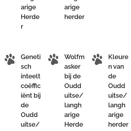
arige
arige
Herde
herder
r
Geneti
Wolfm
Kleure
sch
asker
n van
inteelt
bij de
de
coëffic
Oudd
Oudd
iënt bij
uitse/
uitse/
de
langh
langh
Oudd
arige
arige
uitse/
Herde
herder