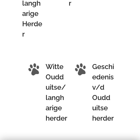
langh
r
arige
Herde
r
Witte
Geschi
Oudd
edenis
uitse/
v/d
langh
Oudd
arige
uitse
herder
herder