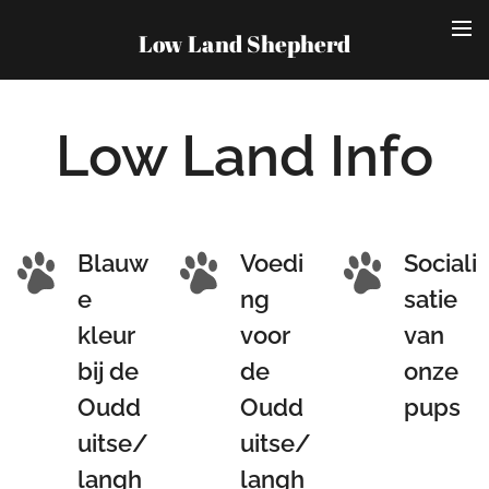
Low Land Shepherd
Low Land Info
Blauw
Voedi
Sociali
e
ng
satie
kleur
voor
van
bij de
de
onze
Oudd
Oudd
pups
uitse/
uitse/
langh
langh